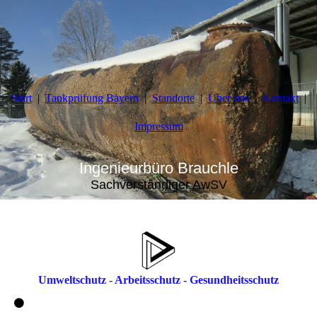
Start
Tankprüfung Bayern
Standorte
Über uns
Kontakt
Impressum
Ingenieurbüro Brauchle
Sachverständiger AwSV
Umweltschutz - Arbeitsschutz - Gesundheitsschutz