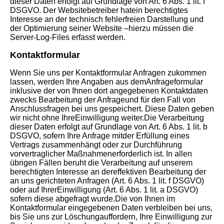
dieser Daten erfolgt auf Grundlage von Art. 6 Abs. 1 lit. f
DSGVO. Der Websitebetreiber hatein berechtigtes
Interesse an der technisch fehlerfreien Darstellung und
der Optimierung seiner Website –hierzu müssen die
Server-Log-Files erfasst werden.
Kontaktformular
Wenn Sie uns per Kontaktformular Anfragen zukommen
lassen, werden Ihre Angaben aus demAnfrageformular
inklusive der von Ihnen dort angegebenen Kontaktdaten
zwecks Bearbeitung der Anfrageund für den Fall von
Anschlussfragen bei uns gespeichert. Diese Daten geben
wir nicht ohne IhreEinwilligung weiter.Die Verarbeitung
dieser Daten erfolgt auf Grundlage von Art. 6 Abs. 1 lit. b
DSGVO, sofern Ihre Anfrage mitder Erfüllung eines
Vertrags zusammenhängt oder zur Durchführung
vorvertraglicher Maßnahmenerforderlich ist. In allen
übrigen Fällen beruht die Verarbeitung auf unserem
berechtigten Interesse an dereffektiven Bearbeitung der
an uns gerichteten Anfragen (Art. 6 Abs. 1 lit. f DSGVO)
oder auf IhrerEinwilligung (Art. 6 Abs. 1 lit. a DSGVO)
sofern diese abgefragt wurde.Die von Ihnen im
Kontaktformular eingegebenen Daten verbleiben bei uns,
bis Sie uns zur Löschungauffordern, Ihre Einwilligung zur