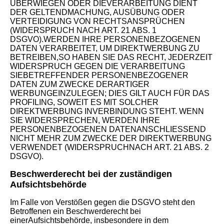
ÜBERWIEGEN ODER DIEVERARBEITUNG DIENT
DER GELTENDMACHUNG, AUSÜBUNG ODER
VERTEIDIGUNG VON RECHTSANSPRÜCHEN
(WIDERSPRUCH NACH ART. 21 ABS. 1
DSGVO).WERDEN IHRE PERSONENBEZOGENEN
DATEN VERARBEITET, UM DIREKTWERBUNG ZU
BETREIBEN,SO HABEN SIE DAS RECHT, JEDERZEIT
WIDERSPRUCH GEGEN DIE VERARBEITUNG
SIEBETREFFENDER PERSONENBEZOGENER
DATEN ZUM ZWECKE DERARTIGER
WERBUNGEINZULEGEN; DIES GILT AUCH FÜR DAS
PROFILING, SOWEIT ES MIT SOLCHER
DIREKTWERBUNG INVERBINDUNG STEHT. WENN
SIE WIDERSPRECHEN, WERDEN IHRE
PERSONENBEZOGENEN DATENANSCHLIESSEND
NICHT MEHR ZUM ZWECKE DER DIREKTWERBUNG
VERWENDET (WIDERSPRUCHNACH ART. 21 ABS. 2
DSGVO).
Beschwerderecht bei der zuständigen
Aufsichtsbehörde
Im Falle von Verstößen gegen die DSGVO steht den
Betroffenen ein Beschwerderecht bei
einerAufsichtsbehörde, insbesondere in dem