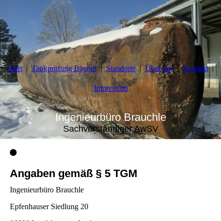
Start
Tankprüfung Bayern
Standorte
Über uns
Kontakt
Impressum
Ingenieurbüro Brauchle
Sachverständiger AwSV
Angaben gemäß § 5 TGM
Ingenieurbüro Brauchle
Epfenhauser Siedlung 20